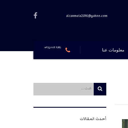
al.tanmeia2016@yahoo.com
٩٦٤٧٧١٢٠٩١٩٩٠+
معلومات عنا
أحدث المقالات