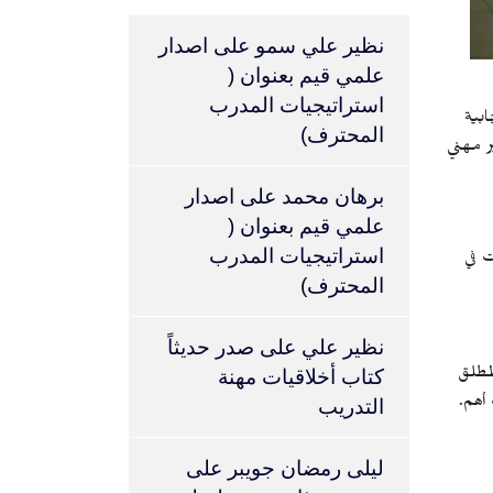
نظير علي سمو
على
اصدار
علمي قيم بعنوان (
استراتيجيات المدرب
بية
المحترف)
 مهني
برهان محمد
على
اصدار
علمي قيم بعنوان (
استراتيجيات المدرب
ثغرات في
المحترف)
نظير علي
على
صدر حديثاً
لمطلق
كتاب أخلاقيات مهنة
أهم.
التدريب
ليلى رمضان جويبر
على