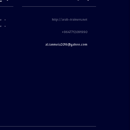
م
http://arab-trainers.net
مؤ
9647712091990+
al.tanmeia2016@yahoo.com