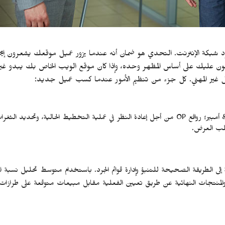
د شبكة الإنترنت. التحدي هو ضمان أنه عندما يزور عميل موقعك يشعرون إيجا
عليك على أساس المظهر وحده، وإذا كان موقع الويب الخاص بك يبدو غير
ر المهني. كل جزء من تنظيم الأمور عندما كسب عميل جديد:
ركزت فرق جهودها على عدد قليل من أعلى قيمة-S & أمبير؛ روافع OP من أجل إعادة النظر في عملية التخطيط الحالية، وتحديد ال
لب العرض.
إلى الطريقة الصحيحة للتنبؤ وإدارة قوائم الجرد. باستخدام متوسط تحليل نسبة ا
لمنتجات النهائية عن طريق تعيين الفعلية مقابل مبيعات متوقعة على طرازات 