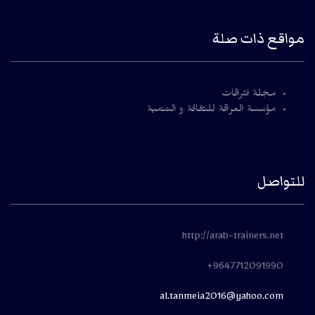
مواقع ذات صلة
مجلة اشراقات
مؤسسة العراقة للثقافة و التنمية
للتواصل
http://arab-trainers.net
9647712091990+
al.tanmeia2016@yahoo.com