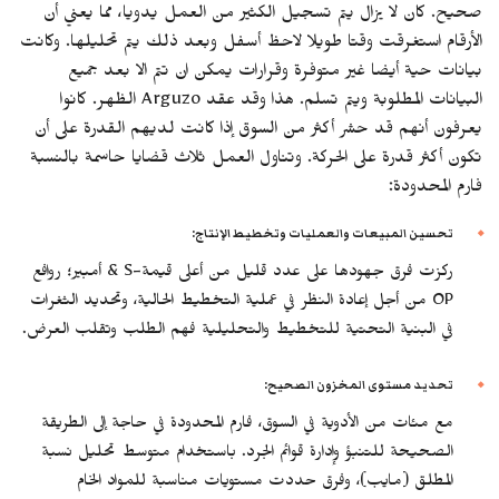
صحيح. كان لا يزال يتم تسجيل الكثير من العمل يدويا، مما يعني أن
الأرقام استغرقت وقتا طويلا لاحظ أسفل وبعد ذلك يتم تحليلها. وكانت
بيانات حية أيضا غير متوفرة وقرارات يمكن ان تتم الا بعد جميع
البيانات المطلوبة ويتم تسلم. هذا وقد عقد Arguzo الظهر. كانوا
يعرفون أنهم قد حشر أكثر من السوق إذا كانت لديهم القدرة على أن
تكون أكثر قدرة على الحركة. وتناول العمل ثلاث قضايا حاسمة بالنسبة
فارم المحدودة:
تحسين المبيعات والعمليات وتخطيط الإنتاج:
ركزت فرق جهودها على عدد قليل من أعلى قيمة-S & أمبير؛ روافع
OP من أجل إعادة النظر في عملية التخطيط الحالية، وتحديد الثغرات
في البنية التحتية للتخطيط والتحليلية فهم الطلب وتقلب العرض.
تحديد مستوى المخزون الصحيح:
مع مئات من الأدوية في السوق، فارم المحدودة في حاجة إلى الطريقة
الصحيحة للتنبؤ وإدارة قوائم الجرد. باستخدام متوسط تحليل نسبة
المطلق (مايب)، وفرق حددت مستويات مناسبة للمواد الخام