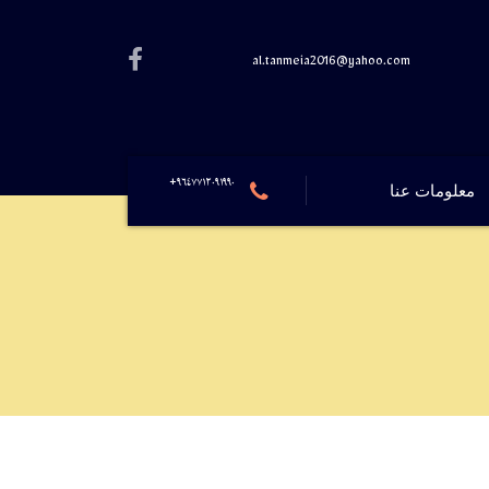
al.tanmeia2016@yahoo.com
٩٦٤٧٧١٢٠٩١٩٩٠+
معلومات عنا