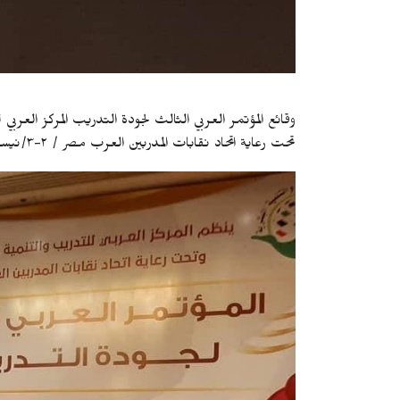
وقائع المؤتمر العربي الثالث لجودة التدريب المركز العربي
تحت رعاية اتحاد نقابات المدربين العرب مصر / ٢-٣/نيسان / ٢٠٢١