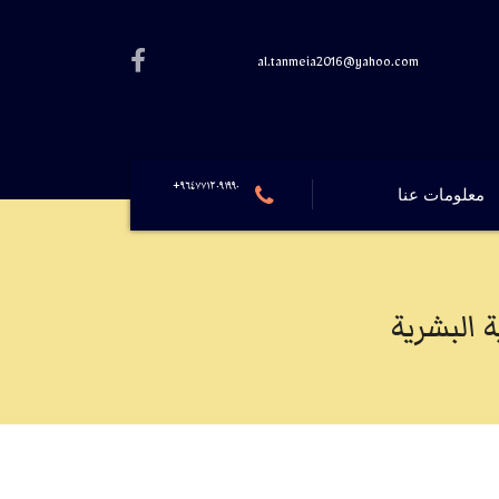
al.tanmeia2016@yahoo.com
٩٦٤٧٧١٢٠٩١٩٩٠+
معلومات عنا
 البشرية