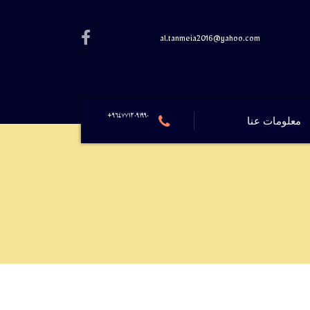
al.tanmeia2016@yahoo.com
٩٦٤٧٧١٢٠٩١٩٩٠+
معلومات عنا