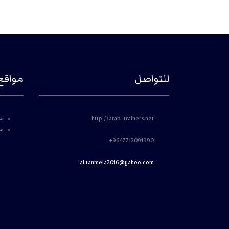
للتواصل
مواقع
م
http://arab-trainers.net
مؤ
9647712091990+
al.tanmeia2016@yahoo.com