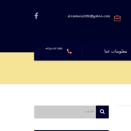
al.tanmeia2016@yahoo.com
٩٦٤٧٧١٢٠٩١٩٩٠+
معلومات عنا