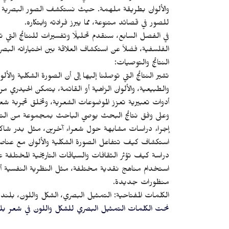
والألوان بطريقة ملهمة. حيث نستكشف الصور البصرية الج
للصور في قصائد متنوعة، مما يبرز فرادته وابتكاره.
في الفصل السابع، سنقدم تحليلًا وتفسيرات للنتائج التي ت
الفلسفية، فضلاً عن استكشاف العلاقة بين اختياراته البصر
النتائج والتوصيات:
تشير النتائج التي توصلنا إليها إلى أن الصورة الشكلية وال
والطبيعية، والألوان الزاهية أو القاتمة، يتمكن الحيدري
أدوات تعبيرية تعزز الموضوعات الشعرية، وتخلق تجربة شعر
وعلى وفق نتائج البحث يوصي الباحث بمجموعة من الت
إجراء دراسات مشابهة حول شعراء آخرين، مثل بدر شاكر ا
استكشاف كيف تتفاعل الصورة الشكلية والألوان مع عناصر 
دراسة كيف تؤثر الثقافات والسياقات التاريخية المختلفة 
استخدام مناهج نقدية مختلفة، مثل النظرية النفسية أو م
منظورات جديدة.
الكلمات المفتاحية: التمثيل البصري، الشكل واللون، بلند 
نحت الكلمات التمثيل البصري للشكل واللون في شعر بلن