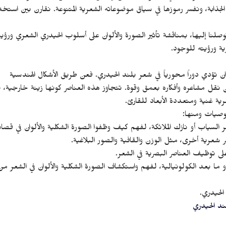
ذابة، ونفسر رموزها في سياق موضوعاته الشعرية المتنوعة. نقارن بين استخد
وصلنا إليها، بمناقشة تأثير الصورة والألوان على أسلوب الحيدري الشعري ورؤيت
ية ورؤيته للوجود.
ألوان تؤدي دوراً محورياً في شعر بلند الحيدري. فعن طريق الأشكال الهندسية
 من نقل مشاعره وأفكاره بعمق وقوة. تتجاوز هذه العناصر كونها زينة خارجية،
ية غنية ومتعددة الأبعاد للقارئ.
وصيات ومنها:
لسياب أو نازك الملائكة، لفهم كيف وظفوا الصورة الشكلية والألوان في قصا
شعرية أخرى، مثل الوزن والقافية والصور البلاغية.
على توظيف العناصر البصرية في الشعر.
ا بعد الكولونيالية، لفهم واستكشاف الصورة الشكلية والألوان في الشعر من
الحيدري.
د الحيدري