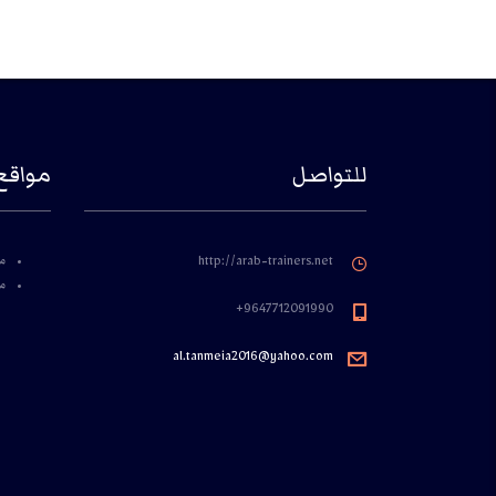
للتواصل
مواقع
م
http://arab-trainers.net
مؤ
9647712091990+
al.tanmeia2016@yahoo.com