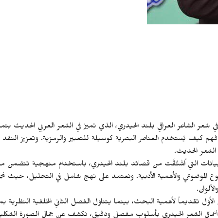
عر الشاعر العراقي بلند الحيدري، الذي تميز في الشعر العربي الحديث بتمث
 كيف يُستخدم العناصر البصرية كوسيلة للتعبير والرمزية. وتعزيز النقد ال
 الشعر الحديث.
يانات التي اُشْتُقَّت من قصائد بلند الحيدري، باستخدام منهجية تتضمن مع
نوع الموضوعي والأهمية الأدبية. ونعتمد على نهج شامل في التحليل، حيث ن
لألوان.
ل تقديماً لأهمية البحث، بينما يتناول الفصل الثاني الخلفية النظرية بم
ي أعماق الشعر الحيدري بأسلوب مفصل ودقيق، نكشف عن جمال الصورة الشكلي