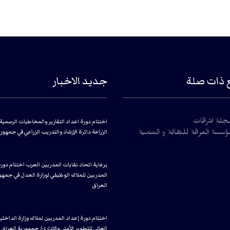
 ذات صلة
جديد الاخبار
اختتام دورة اعداد التقارير والمخاطبات الرسمية 
جلة اشراقات
الزراعة دائرة الإرشاد والتدريب الزراعي في جمهور
سسة العراقة للثقافة و التنمية
برعاية اتحاد نقابات المدربين العرب اختتام دور
المدربين للملاك الوظيفي لوزارة العدل في جمهو
العراق
اختتام دورة إعداد المدربين لملاك وزارة الداخلي
العالي للتطوير الأمني والإداري/ جمهورية العراق