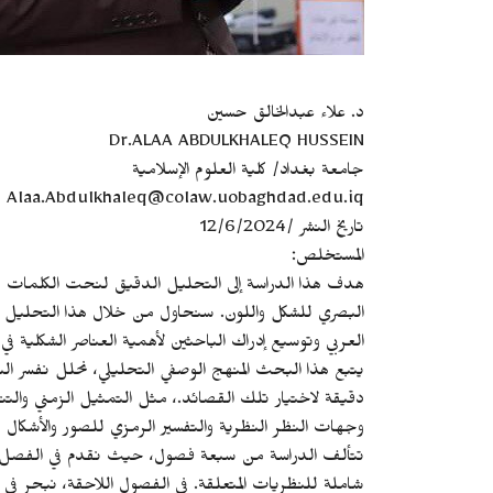
د. علاء عبدالخالق حسين
Dr.ALAA ABDULKHALEQ HUSSEIN
جامعة بغداد/ كلية العلوم الإسلامية
Alaa.Abdulkhaleq@colaw.uobaghdad.edu.iq
تاريخ النشر /12/6/2024
المستخلص:
هدف هذا الدراسة إلى التحليل الدقيق لنحت الكلمات في ش
البصري للشكل واللون. سنحاول من خلال هذا التحليل فهم
العربي وتوسيع إدراك الباحثين لأهمية العناصر الشكلية في
يتبع هذا البحث المنهج الوصفي التحليلي، نحلل نفسر الب
دقيقة لاختيار تلك القصائد.، مثل التمثيل الزمني والت
وجهات النظر النظرية والتفسير الرمزي للصور والأشكال وا
تتألف الدراسة من سبعة فصول، حيث نقدم في الفصل الأو
شاملة للنظريات المتعلقة. في الفصول اللاحقة، نبحر ف