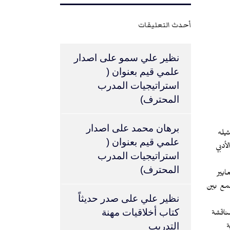
أحدث التعليقات
نظير علي سمو
على
اصدار
علمي قيم بعنوان (
استراتيجيات المدرب
المحترف)
برهان محمد
على
اصدار
يله
علمي قيم بعنوان (
أدبي
استراتيجيات المدرب
المحترف)
ايير
جمع بين
نظير علي
على
صدر حديثاً
كتاب أخلاقيات مهنة
ناقشة
التدريب
ة