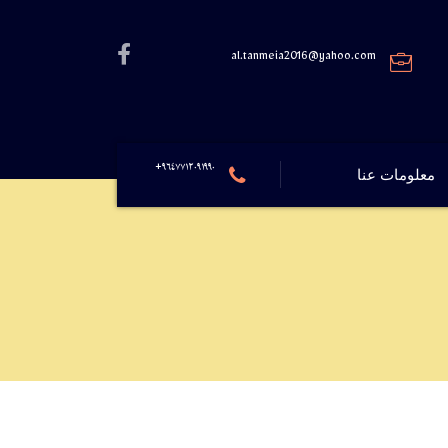
al.tanmeia2016@yahoo.com
٩٦٤٧٧١٢٠٩١٩٩٠+
معلومات عنا