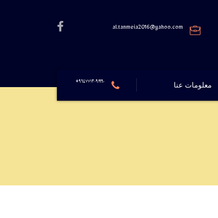
al.tanmeia2016@yahoo.com
٩٦٤٧٧١٢٠٩١٩٩٠+
معلومات عنا