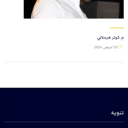
م. كوثر هرملاني
20 أغسطس، 2020
تنويه