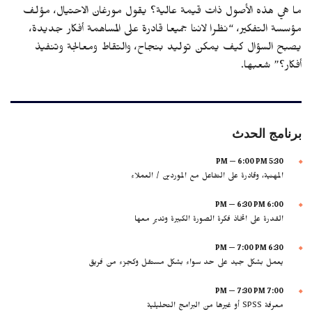
ما هي هذه الأصول ذات قيمة عالية؟ يقول مورغان الاحتيال، مؤلف
مؤسسة التفكير، “نظرا لاننا جميعا قادرة على المساهمة أفكار جديدة،
يصبح السؤال كيف يمكن توليد بنجاح، والتقاط ومعالجة وتنفيذ
أفكار؟” شعبها.
برنامج الحدث
5:30 PM — 6:00 PM
المهنية، وقادرة على التفاعل مع الموردين / العملاء
6:00 PM — 6:30 PM
القدرة على اتخاذ فكرة الصورة الكبيرة وتدير معها
6:30 PM — 7:00 PM
يعمل بشكل جيد على حد سواء بشكل مستقل وكجزء من فريق
7:00 PM — 7:30 PM
معرفة SPSS أو غيرها من البرامج التحليلية