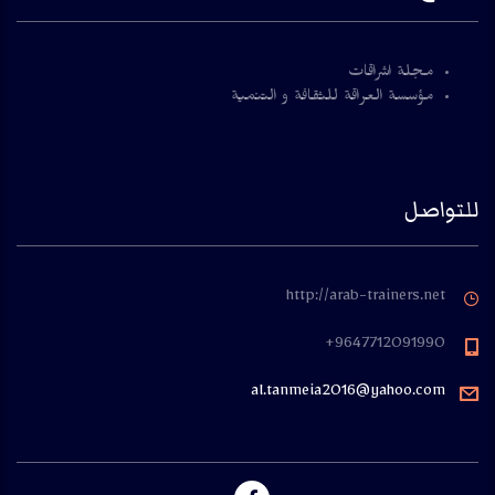
مجلة اشراقات
مؤسسة العراقة للثقافة و التنمية
للتواصل
http://arab-trainers.net
9647712091990+
al.tanmeia2016@yahoo.com