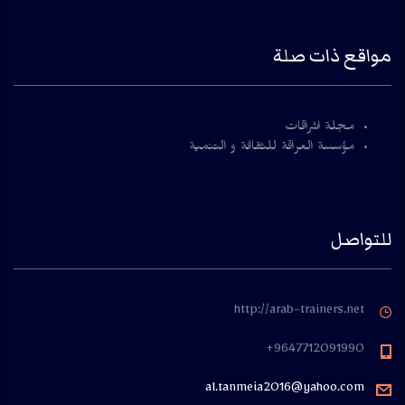
مواقع ذات صلة
مجلة اشراقات
مؤسسة العراقة للثقافة و التنمية
للتواصل
http://arab-trainers.net
9647712091990+
al.tanmeia2016@yahoo.com