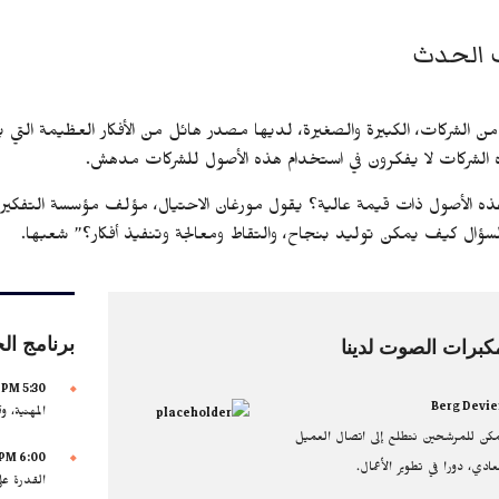
الحدث
ن الشركات، الكبيرة والصغيرة، لديها مصدر هائل من الأفكار العظيمة التي يم
الشركات لا يفكرون في استخدام هذه الأصول للشركات مدهش.
ه الأصول ذات قيمة عالية؟ يقول مورغان الاحتيال، مؤلف مؤسسة التفكير، “ن
سؤال كيف يمكن توليد بنجاح، والتقاط ومعالجة وتنفيذ أفكار؟” شعبها.
برنامج ا
كبرات الصوت لدينا
5:30 PM — 6:00 PM
Berg Devie
المهنية، و
كن للمرشحين نتطلع إلى اتصال العميل
6:00 PM — 6:30 PM
عادي، دورا في تطوير الأعمال.
القدرة عل