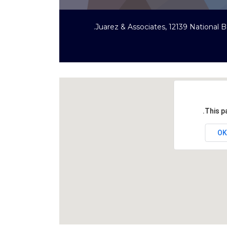
Juarez & Associates, 12139 National B
This p
OK