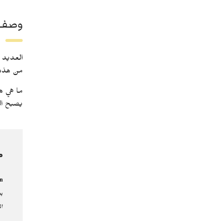
وصف 
العديد م
من هذه 
ما هي هذ
يصبح ال
م
n
يم
ال