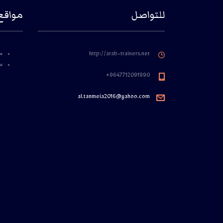
للتواصل
مواقع
م
http://arab-trainers.net
مؤ
9647712091990+
al.tanmeia2016@yahoo.com