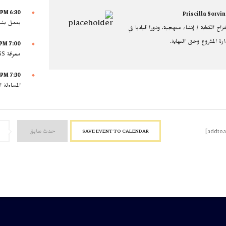
6:30 PM — 7:00 PM
Priscilla Sorvi
يعمل بشك
تراح الكتابة / إنشاء منهجية، ودورا قياديا في
ارة المشروع وحتى النهاية.
7:00 PM — 7:30 PM
معرفة SPSS أو غيرها من البرامج التحليلية
7:30 PM — 8:30 PM
المساءلة 
SAVE EVENT TO CALENDAR
حدث سابق