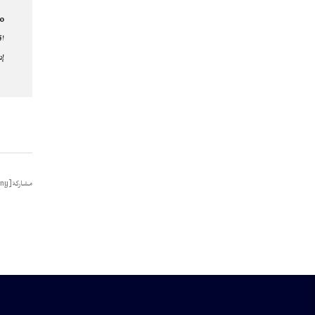
no
اق
إد
مشاركة[addtoany]