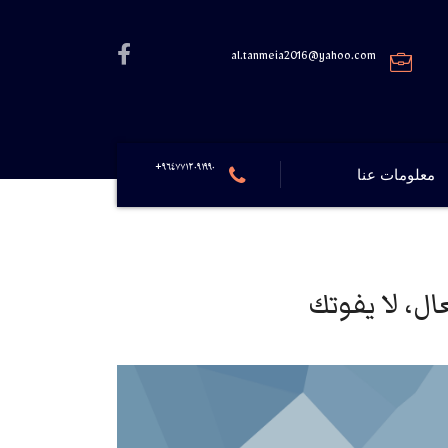
al.tanmeia2016@yahoo.com
٩٦٤٧٧١٢٠٩١٩٩٠+
معلومات عنا
ل، لا يفوتك