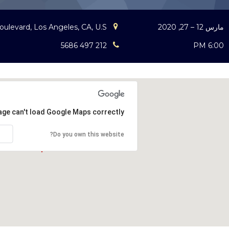
مارس 12 – 27, 2020
oulevard, Los Angeles, CA, U.S.
212 497 5686
6:00 PM
age can't load Google Maps correctly.
Do you own this website?